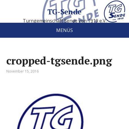
TG-Sende
Turngemeinschaft Sende von 1919 e.V.
MENÜS
cropped-tgsende.png
November 15, 2016