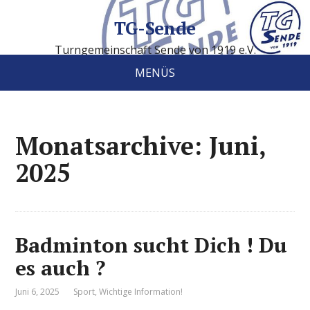
TG-Sende
Turngemeinschaft Sende von 1919 e.V.
MENÜS
Monatsarchive: Juni,
2025
Badminton sucht Dich ! Du
es auch ?
Juni 6, 2025
Sport
,
Wichtige Information!