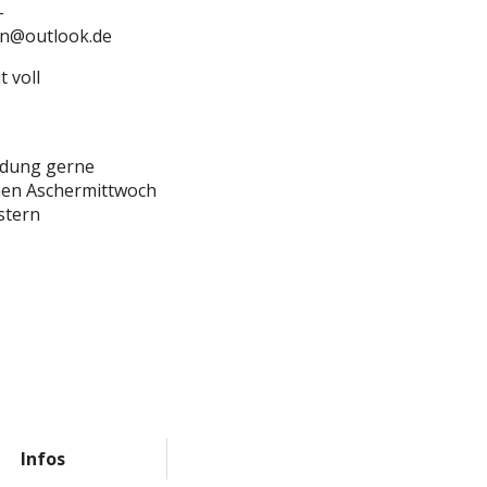
-
n@outlook.de
t voll
dung gerne
hen Aschermittwoch
stern
Infos