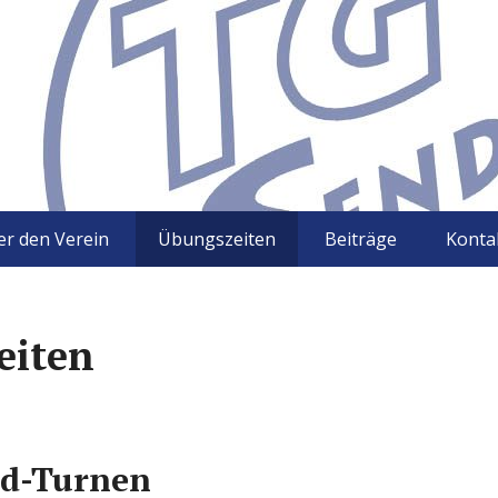
r den Verein
Übungszeiten
Beiträge
Konta
eiten
nd-Turnen