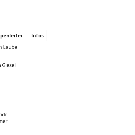
penleiter
Infos
h Laube
 Giesel
inde
mer