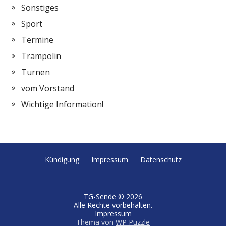
Sonstiges
Sport
Termine
Trampolin
Turnen
vom Vorstand
Wichtige Information!
Kündigung
Impressum
Datenschutz
TG-Sende
© 2026
Alle Rechte vorbehalten.
Impressum
Thema von
WP Puzzle