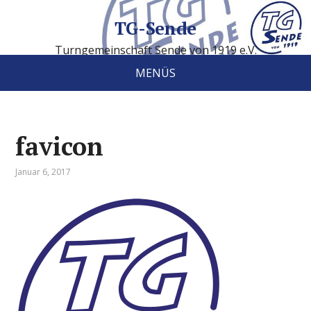
TG-Sende
Turngemeinschaft Sende von 1919 e.V.
MENÜS
favicon
Januar 6, 2017