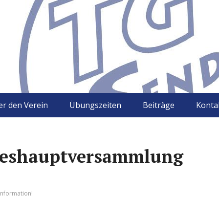
r den Verein
Übungszeiten
Beiträge
Konta
reshauptversammlung
Information!