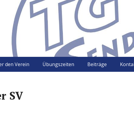
r den Verein
Übungszeiten
Beiträge
Konta
er SV